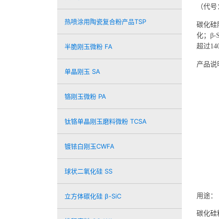
（代号：
热喷涂用陶瓷复合粉产品TSP
碳化硅
化；
β
超过1
半脆刚玉微粉 FA
产品说
单晶刚玉 SA
铬刚玉微粉 PA
钛铬单晶刚玉磨料微粉 TCSA
镀铱白刚玉CWFA
球状二氧化硅 SS
用途：
立方体碳化硅 β-SiC
碳化硅