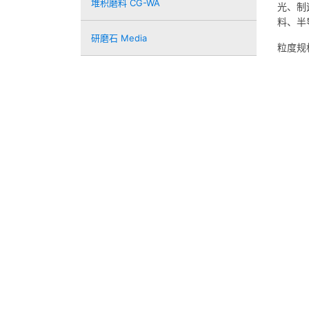
堆积磨料 CG-WA
光、制
料、半
研磨石 Media
粒度规